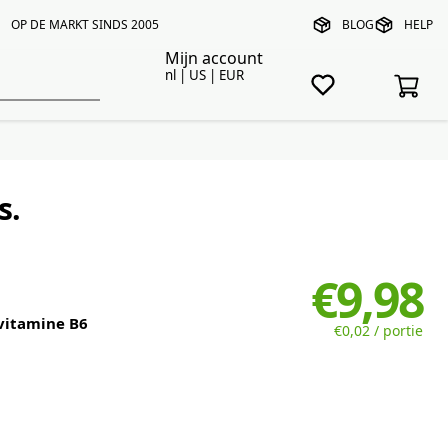
OP DE MARKT SINDS 2005
BLOG
HELP
Mijn account
nl | US | EUR
s.
€9,98
vitamine B6
€0,02 / portie