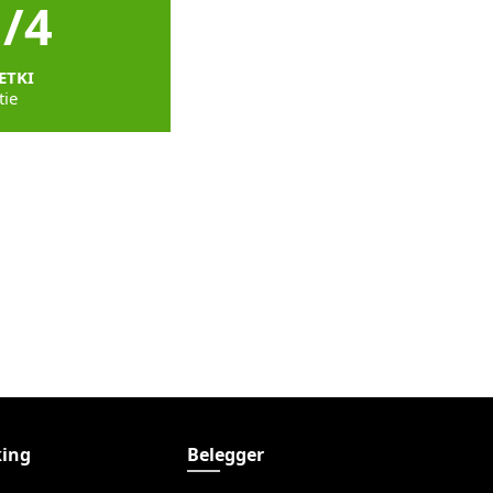
1/4
ETKI
tie
ing
Belegger