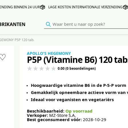
ENDING BINNEN 24 UUR
LAGE KOSTEN INTERNATIONALE VERZENDING
BRIKANTEN
GEMONY P5P 120 tab.
APOLLO'S HEGEMONY
♡
P5P (Vitamine B6) 120 tab
0.00 (0 beoordelingen)
Hoogwaardige vitamine B6 in de P-5-P vorm
Gemakkelijk opneembare actieve vorm van 
Ideaal voor veganisten en vegetariërs
Beschikbaarheid:
Op voorraad
Verkoper:
MZ-Store S.A.
Best geconsumeerd vóór:
2028-10-29