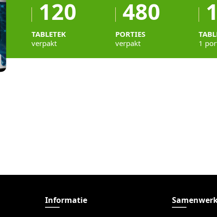
120
480
TABLETEK
PORTIES
TABL
verpakt
verpakt
1 por
Informatie
Samenwerk