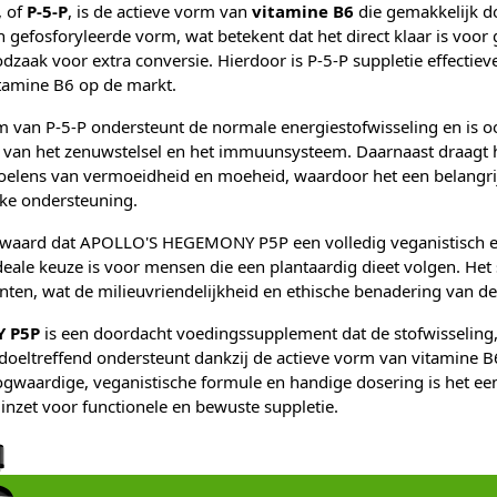
, of
P-5-P
, is de actieve vorm van
vitamine B6
die gemakkelijk d
gefosforyleerde vorm, wat betekent dat het direct klaar is voor 
zaak voor extra conversie. Hierdoor is P-5-P suppletie effectieve
tamine B6 op de markt.
m van P-5-P ondersteunt de normale energiestofwisseling en is oo
 van het zenuwstelsel en het immuunsysteem. Daarnaast draagt h
elens van vermoeidheid en moeheid, waardoor het een belangrij
eke ondersteuning.
swaard dat APOLLO'S HEGEMONY P5P een volledig veganistisch e
ideale keuze is voor mensen die een plantaardig dieet volgen. He
ënten, wat de milieuvriendelijkheid en ethische benadering van de
 P5P
is een doordacht voedingssupplement dat de stofwisseling,
it doeltreffend ondersteunt dankzij de actieve vorm van vitamine B
oogwaardige, veganistische formule en handige dosering is het ee
 inzet voor functionele en bewuste suppletie.