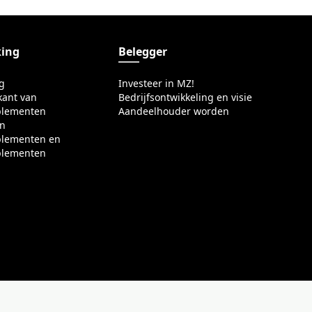
ing
Belegger
g
Investeer in MZ!
kant van
Bedrijfsontwikkeling en visie
plementen
Aandeelhouder worden
in
plementen en
plementen