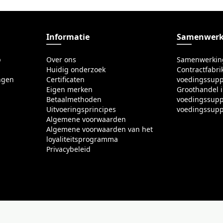
Informatie
Samenwerk
p
Over ons
Samenwerkin
Huidig onderzoek
Contractfabri
ngen
Certificaten
voedingssup
Eigen merken
Groothandel 
Betaalmethoden
voedingssup
Uitvoeringsprincipes
voedingssup
Algemene voorwaarden
Algemene voorwaarden van het
loyaliteitsprogramma
Privacybeleid