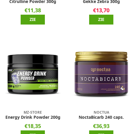
Citrulline Powder 300g
Gekke Zebra 300g
€11,38
€13,70
ZIE
ZIE
MZ-STORE
NOCTUA
Energy Drink Powder 200g
NoctaBicarb 240 caps.
€18,35
€36,93