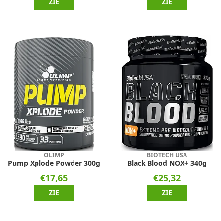
ZIE
ZIE
OLIMP
BIOTECH USA
Pump Xplode Powder 300g
Black Blood NOX+ 340g
€17,65
€25,32
ZIE
ZIE