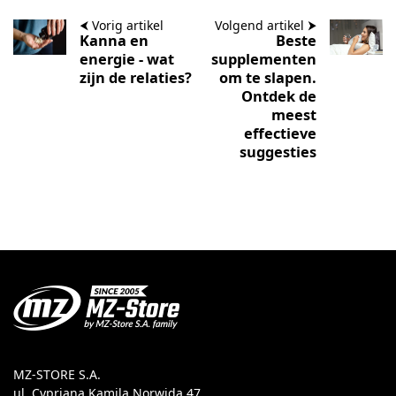
⮜ Vorig artikel
Volgend artikel ⮞
Kanna en
Beste
energie - wat
supplementen
zijn de relaties?
om te slapen.
Ontdek de
meest
effectieve
suggesties
MZ-STORE S.A.
ul. Cypriana Kamila Norwida 47