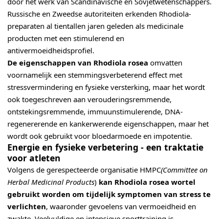
door het werk van Scandinavische en Sovjetwetenschappers.
Russische en Zweedse autoriteiten erkenden Rhodiola-
preparaten al tientallen jaren geleden als medicinale
producten met een stimulerend en
antivermoeidheidsprofiel.
De eigenschappen van Rhodiola rosea
omvatten
voornamelijk een stemmingsverbeterend effect met
stressvermindering en fysieke versterking, maar het wordt
ook toegeschreven aan verouderingsremmende,
ontstekingsremmende, immuunstimulerende, DNA-
regenererende en kankerwerende eigenschappen, maar het
wordt ook gebruikt voor bloedarmoede en impotentie.
Energie en fysieke verbetering - een traktatie
voor atleten
Volgens de gerespecteerde organisatie HMPC
(Committee on
Herbal Medicinal Products
)
kan Rhodiola rosea wortel
gebruikt worden om tijdelijk symptomen van stress te
verlichten
, waaronder gevoelens van vermoeidheid en
zwakte. Veelvuldige en intensieve sporttraining is