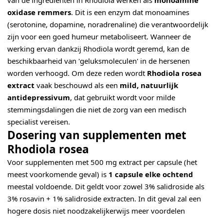
van de ingrediënten in Rhodiola werken als
monoamine
oxidase remmers
. Dit is een enzym dat monoamines
(serotonine, dopamine, noradrenaline) die verantwoordelijk
zijn voor een goed humeur metaboliseert. Wanneer de
werking ervan dankzij Rhodiola wordt geremd, kan de
beschikbaarheid van 'geluksmoleculen' in de hersenen
worden verhoogd. Om deze reden wordt
Rhodiola rosea
extract
vaak beschouwd als een
mild, natuurlijk
antidepressivum
, dat gebruikt wordt voor milde
stemmingsdalingen die niet de zorg van een medisch
specialist vereisen.
Dosering van supplementen met
Rhodiola rosea
Voor supplementen met 500 mg extract per capsule (het
meest voorkomende geval) is
1 capsule elke ochtend
meestal voldoende. Dit geldt voor zowel 3% salidroside als
3% rosavin + 1% salidroside extracten. In dit geval zal een
hogere dosis niet noodzakelijkerwijs meer voordelen