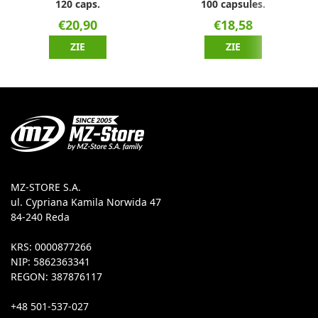
120 caps.
100 capsules.
€20,90
€18,58
ZIE
ZIE
MZ-STORE S.A.
ul. Cypriana Kamila Norwida 47
84-240 Reda
KRS: 0000877266
NIP: 5862363341
REGON: 387876117
+48 501-537-027